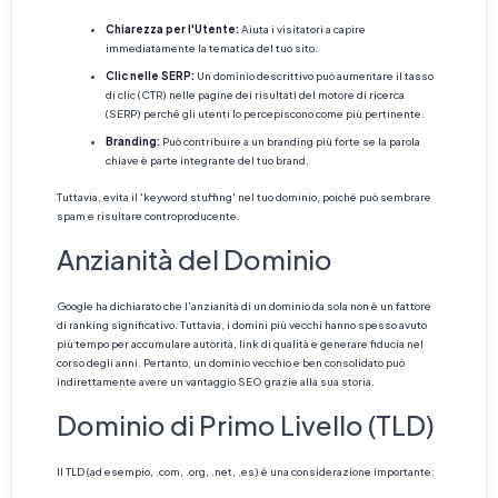
Chiarezza per l'Utente:
Aiuta i visitatori a capire
immediatamente la tematica del tuo sito.
Clic nelle SERP:
Un dominio descrittivo può aumentare il tasso
di clic (CTR) nelle pagine dei risultati del motore di ricerca
(SERP) perché gli utenti lo percepiscono come più pertinente.
Branding:
Può contribuire a un branding più forte se la parola
chiave è parte integrante del tuo brand.
Tuttavia, evita il 'keyword stuffing' nel tuo dominio, poiché può sembrare
spam e risultare controproducente.
Anzianità del Dominio
Google ha dichiarato che l'anzianità di un dominio da sola non è un fattore
di ranking significativo. Tuttavia, i domini più vecchi hanno spesso avuto
più tempo per accumulare autorità, link di qualità e generare fiducia nel
corso degli anni. Pertanto, un dominio vecchio e ben consolidato può
indirettamente avere un vantaggio SEO grazie alla sua storia.
Dominio di Primo Livello (TLD)
Il TLD (ad esempio, .com, .org, .net, .es) è una considerazione importante: