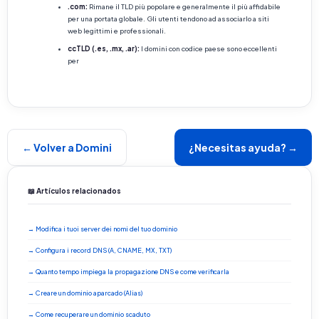
.com:
Rimane il TLD più popolare e generalmente il più affidabile
per una portata globale. Gli utenti tendono ad associarlo a siti
web legittimi e professionali.
ccTLD (.es, .mx, .ar):
I domini con codice paese sono eccellenti
per
← Volver a Domini
¿Necesitas ayuda? →
📖 Artículos relacionados
→ Modifica i tuoi server dei nomi del tuo dominio
→ Configura i record DNS (A, CNAME, MX, TXT)
→ Quanto tempo impiega la propagazione DNS e come verificarla
→ Creare un dominio aparcado (Alias)
→ Come recuperare un dominio scaduto