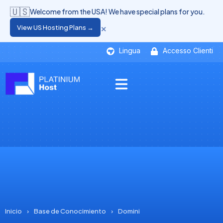
🇺🇸
Welcome from the USA! We have special plans for you.
×
View US Hosting Plans →
Lingua
Accesso Clienti
Inicio
›
Base de Conocimiento
›
Domini