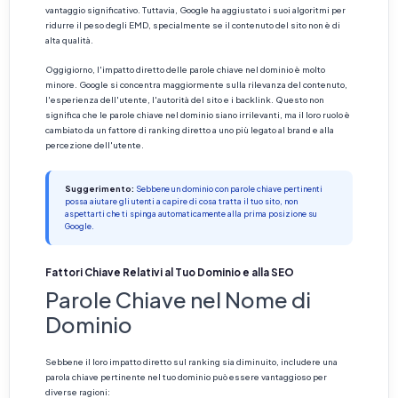
vantaggio significativo. Tuttavia, Google ha aggiustato i suoi algoritmi per
ridurre il peso degli EMD, specialmente se il contenuto del sito non è di
alta qualità.
Oggigiorno, l'impatto diretto delle parole chiave nel dominio è molto
minore. Google si concentra maggiormente sulla rilevanza del contenuto,
l'esperienza dell'utente, l'autorità del sito e i backlink. Questo non
significa che le parole chiave nel dominio siano irrilevanti, ma il loro ruolo è
cambiato da un fattore di ranking diretto a uno più legato al brand e alla
percezione dell'utente.
Suggerimento:
Sebbene un dominio con parole chiave pertinenti
possa aiutare gli utenti a capire di cosa tratta il tuo sito, non
aspettarti che ti spinga automaticamente alla prima posizione su
Google.
Fattori Chiave Relativi al Tuo Dominio e alla SEO
Parole Chiave nel Nome di
Dominio
Sebbene il loro impatto diretto sul ranking sia diminuito, includere una
parola chiave pertinente nel tuo dominio può essere vantaggioso per
diverse ragioni: