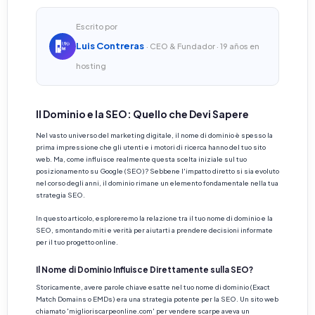
Escrito por
Luis Contreras
· CEO & Fundador · 19 años en
hosting
Il Dominio e la SEO: Quello che Devi Sapere
Nel vasto universo del marketing digitale, il nome di dominio è spesso la
prima impressione che gli utenti e i motori di ricerca hanno del tuo sito
web. Ma, come influisce realmente questa scelta iniziale sul tuo
posizionamento su Google (SEO)? Sebbene l'impatto diretto si sia evoluto
nel corso degli anni, il dominio rimane un elemento fondamentale nella tua
strategia SEO.
In questo articolo, esploreremo la relazione tra il tuo nome di dominio e la
SEO, smontando miti e verità per aiutarti a prendere decisioni informate
per il tuo progetto online.
Il Nome di Dominio Influisce Direttamente sulla SEO?
Storicamente, avere parole chiave esatte nel tuo nome di dominio (Exact
Match Domains o EMDs) era una strategia potente per la SEO. Un sito web
chiamato 'miglioriscarpeonline.com' per vendere scarpe aveva un