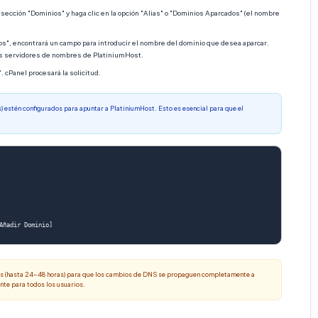
sección "Dominios" y haga clic en la opción "Alias" o "Dominios Aparcados" (el nombre
os", encontrará un campo para introducir el nombre del dominio que desea aparcar.
os servidores de nombres de PlatiniumHost.
. cPanel procesará la solicitud.
estén configurados para apuntar a PlatiniumHost. Esto es esencial para que el
as (hasta 24-48 horas) para que los cambios de DNS se propaguen completamente a
nte para todos los usuarios.