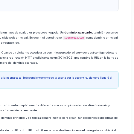
a en línea de cualquier proyecto o negocio. Un
dominio aparcado
, también conocido
 sitio web principal. Es decir, si usted tiene
como dominio principal
suempresa.com
b y contenido.
. Cuando un visitante accede a un dominio aparcado, el servidor está configurado para
 hay una redirección HTTP explícita (como un 301 o 302) que cambie la URL en la barra de
nombre del dominio aparcado.
a la misma casa. Independientemente de la puerta por la que entre, siempre llegará al
 un sitio web completamente diferente con su propio contenido, directorio raíz y
 un sitio web independiente.
u dominio principal y se utiliza generalmente para organizar secciones específicas de
or de un URL a otro URL. La URL en la barra de direcciones del navegador cambiará al