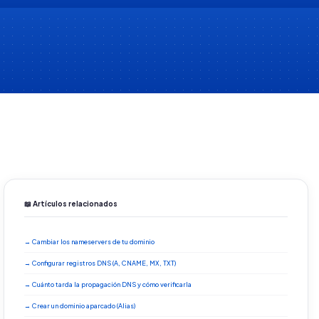
📖 Artículos relacionados
→ Cambiar los nameservers de tu dominio
→ Configurar registros DNS (A, CNAME, MX, TXT)
→ Cuánto tarda la propagación DNS y cómo verificarla
→ Crear un dominio aparcado (Alias)