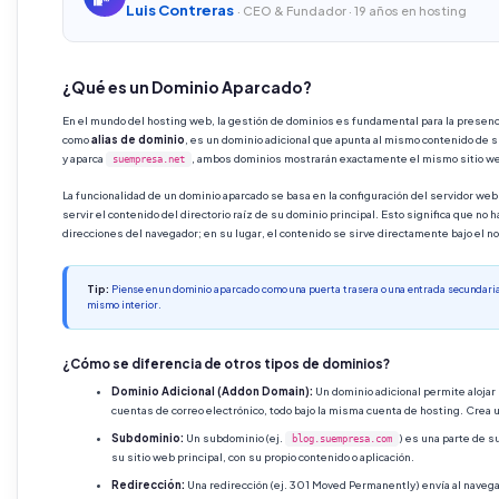
Luis Contreras
· CEO & Fundador · 19 años en hosting
¿Qué es un Dominio Aparcado?
En el mundo del hosting web, la gestión de dominios es fundamental para la presenci
como
alias de dominio
, es un dominio adicional que apunta al mismo contenido de su
y aparca
, ambos dominios mostrarán exactamente el mismo sitio we
suempresa.net
La funcionalidad de un dominio aparcado se basa en la configuración del servidor web
servir el contenido del directorio raíz de su dominio principal. Esto significa que no
direcciones del navegador; en su lugar, el contenido se sirve directamente bajo el 
Tip:
Piense en un dominio aparcado como una puerta trasera o una entrada secundaria 
mismo interior.
¿Cómo se diferencia de otros tipos de dominios?
Dominio Adicional (Addon Domain):
Un dominio adicional permite alojar
cuentas de correo electrónico, todo bajo la misma cuenta de hosting. Crea
Subdominio:
Un subdominio (ej.
) es una parte de s
blog.suempresa.com
su sitio web principal, con su propio contenido o aplicación.
Redirección:
Una redirección (ej. 301 Moved Permanently) envía al navegad