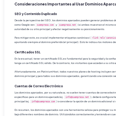
Consideraciones Importantes al Usar Dominios Apar
SEO y Contenido Duplicado
Desde la perspectiva del SEO, los dominios aparcados pueden generar problemas de
como Google ven
y
(si ambos muestran el mismo con
suempresa.com
suempresa.net
autoridad de su sitio principal y afectar negativamente su posicionamiento.
Para mitigar esto, es crucial implementar etiquetas canónicas (
<link rel='canonic
apuntando siempre al dominio preferido (el principal). Esto le indica a los motores de
Certificados SSL
En la era actual, tener un certificado SSL es fundamental para la seguridad y la confi
tenga un certificado SSL válido. De lo contrario, los visitantes que accedan a su sit
Afortunadamente, en PlatiniumHost, todos nuestros planes de hosting incluyen certi
dominio principal y para todos sus dominios aparcados, garantizando una conexión se
Cuentas de Correo Electrónico
Los dominios aparcados, por su naturaleza, no suelen tener cuentas de correo electr
específicas para un dominio aparcado (ej.
), deberá configurarl
info@suempresa.net
principal (ej.
) o considerar la opción de un dominio adicional 
info@suempresa.com
En resumen, los dominios aparcados son una herramienta valiosa para proteger su marc
bajo diferentes nombres de dominio. Utilizándolos correctamente y teniendo en cuen