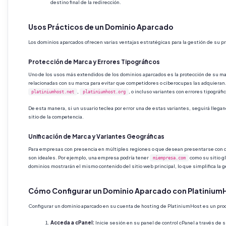
destino final de la redirección.
Usos Prácticos de un Dominio Aparcado
Los dominios aparcados ofrecen varias ventajas estratégicas para la gestión de su 
Protección de Marca y Errores Tipográficos
Uno de los usos más extendidos de los dominios aparcados es la protección de su m
relacionadas con su marca para evitar que competidores o ciberocupas las adquieran.
,
, o incluso variantes con errores tipográ
platiniumhost.net
platiniumhost.org
De esta manera, si un usuario teclea por error una de estas variantes, seguirá llegand
sitio de la competencia.
Unificación de Marca y Variantes Geográficas
Para empresas con presencia en múltiples regiones o que desean presentarse con d
son ideales. Por ejemplo, una empresa podría tener
como su sitio gl
miempresa.com
dominios mostrarán el mismo contenido del sitio web principal, lo que simplifica la 
Cómo Configurar un Dominio Aparcado con PlatiniumH
Configurar un dominio aparcado en su cuenta de hosting de PlatiniumHost es un proce
Acceda a cPanel:
Inicie sesión en su panel de control cPanel a través de 