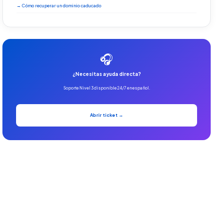
→ Cómo recuperar un dominio caducado
🎧
¿Necesitas ayuda directa?
Soporte Nivel 3 disponible 24/7 en español.
Abrir ticket →