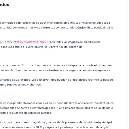
cados
 contenido duplicado si no se gestionan correctamente. Los motores de búsqueda
tenido) como dos sitios web diferentes con contenido idéntico. Esto puede diluir la
) en todas las páginas de su sitio web,
al' href='https://suempresa.com'/>
 búsqueda cuál es la versión original y preferida del contenido.
anza del usuario. Si utiliza dominios aparcados, es vital que cada uno de ellos también
io a través del dominio aparcado verán advertencias de seguridad en sus navegadores.
ficados SSL gratuitos (Let's Encrypt) que pueden ser instalados fácilmente para su
gura para todos sus visitantes.
ónico independientes asociadas a ellos. Si necesita direcciones de correo electrónico
as como alias de correo electrónico que redirijan a una cuenta existente en su dominio
si requiere buzones de correo separados.
a, capturar errores tipográficos y consolidar la presencia de su sitio web principal
ta las consideraciones de SEO y seguridad, puede optimizar la accesibilidad y la