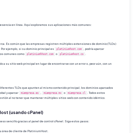
presencia en línea. Aquí exploramos sus aplicaciones más comunes:
arca. Es común que las empresas registren múltiples extensiones de dominio (TLDs)
 Por ejemplo, si su dominio principal es
, podría aparcar
platiniumhost.com
ficos comunes como
o
.
platiniumhhost.com
platiniumhost.co
o a su sitio web principal en lugar de encontrarse con un error o, peor aún, con un
iferentes TLDs que apunten al mismo contenido principal, los dominios aparcados
obal y aparcar
,
o
. Todos estos
miempresa.es
miempresa.mx
miempresa.cl
gestión al no tener que mantener múltiples sitios web con contenido idéntico.
ost (usando cPanel)
so sencillo gracias al panel de control cPanel. Siga estos pasos:
su área de cliente de PlatiniumHost.