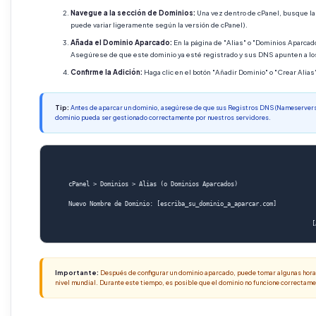
Navegue a la sección de Dominios:
Una vez dentro de cPanel, busque la 
puede variar ligeramente según la versión de cPanel).
Añada el Dominio Aparcado:
En la página de "Alias" o "Dominios Aparcad
Asegúrese de que este dominio ya esté registrado y sus DNS apunten a l
Confirme la Adición:
Haga clic en el botón "Añadir Dominio" o "Crear Alias"
Tip:
Antes de aparcar un dominio, asegúrese de que sus Registros DNS (Nameservers) 
dominio pueda ser gestionado correctamente por nuestros servidores.
    cPanel > Dominios > Alias (o Dominios Aparcados)
    Nuevo Nombre de Dominio: [escriba_su_dominio_a_aparcar.com]
Importante:
Después de configurar un dominio aparcado, puede tomar algunas hor
nivel mundial. Durante este tiempo, es posible que el dominio no funcione correctame