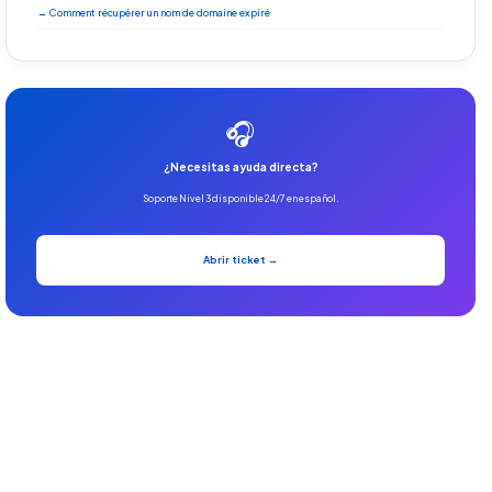
→ Comment récupérer un nom de domaine expiré
🎧
¿Necesitas ayuda directa?
Soporte Nivel 3 disponible 24/7 en español.
Abrir ticket →