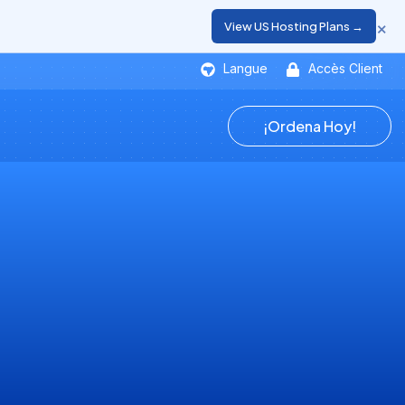
×
View US Hosting Plans →
Langue
Accès Client
¡Ordena Hoy!