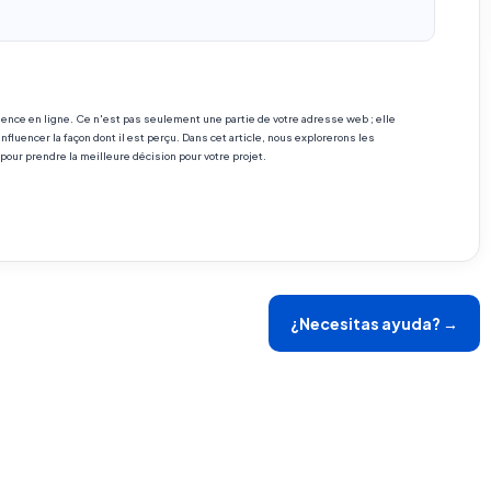
sence en ligne. Ce n'est pas seulement une partie de votre adresse web ; elle
nfluencer la façon dont il est perçu. Dans cet article, nous explorerons les
our prendre la meilleure décision pour votre projet.
¿Necesitas ayuda? →