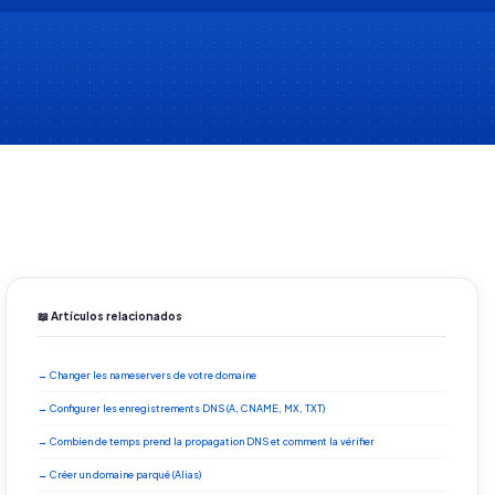
📖 Artículos relacionados
→ Changer les nameservers de votre domaine
→ Configurer les enregistrements DNS (A, CNAME, MX, TXT)
→ Combien de temps prend la propagation DNS et comment la vérifier
→ Créer un domaine parqué (Alias)