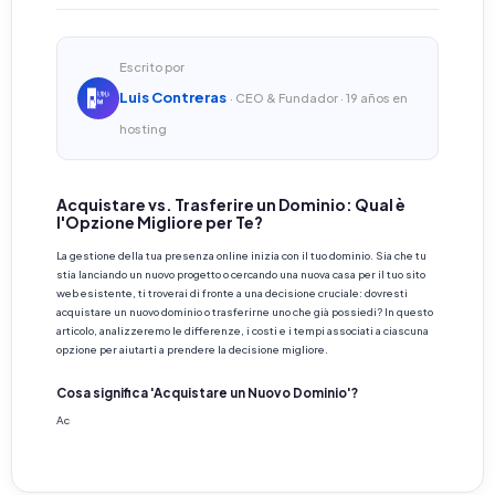
Escrito por
Luis Contreras
· CEO & Fundador · 19 años en
hosting
Acquistare vs. Trasferire un Dominio: Qual è
l'Opzione Migliore per Te?
La gestione della tua presenza online inizia con il tuo dominio. Sia che tu
stia lanciando un nuovo progetto o cercando una nuova casa per il tuo sito
web esistente, ti troverai di fronte a una decisione cruciale: dovresti
acquistare un nuovo dominio o trasferirne uno che già possiedi? In questo
articolo, analizzeremo le differenze, i costi e i tempi associati a ciascuna
opzione per aiutarti a prendere la decisione migliore.
Cosa significa 'Acquistare un Nuovo Dominio'?
Ac