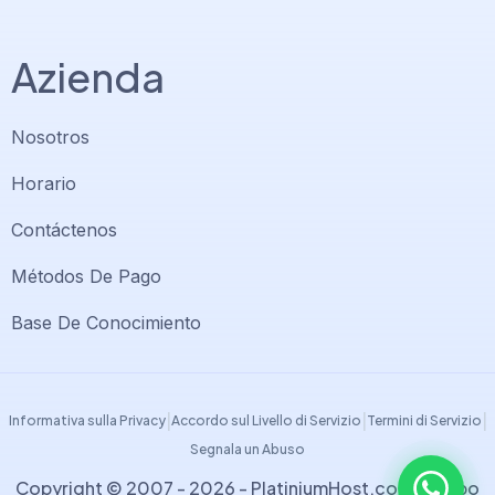
Azienda
Nosotros
Horario
Contáctenos
Soporte PlatiniumHost
🇻🇪
›
Métodos De Pago
En línea ahora
Base De Conocimiento
Support PlatiniumHost
🇺🇸
›
Online now
|
|
|
Informativa sulla Privacy
Accordo sul Livello di Servizio
Termini di Servizio
Segnala un Abuso
Copyright © 2007 - 2026 -
PlatiniumHost.com
| Grupo