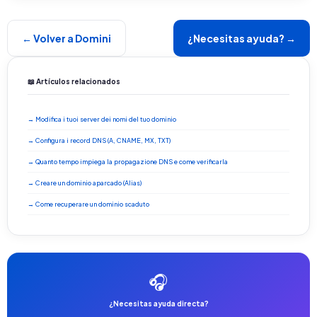
← Volver a Domini
¿Necesitas ayuda? →
📖 Artículos relacionados
→ Modifica i tuoi server dei nomi del tuo dominio
→ Configura i record DNS (A, CNAME, MX, TXT)
→ Quanto tempo impiega la propagazione DNS e come verificarla
→ Creare un dominio aparcado (Alias)
→ Come recuperare un dominio scaduto
🎧
¿Necesitas ayuda directa?