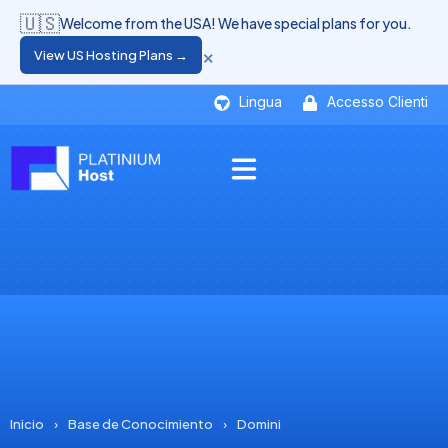
🇺🇸
Welcome from the USA! We have special plans for you.
×
View US Hosting Plans →
Lingua
Accesso Clienti
Inicio
›
Base de Conocimiento
›
Domini