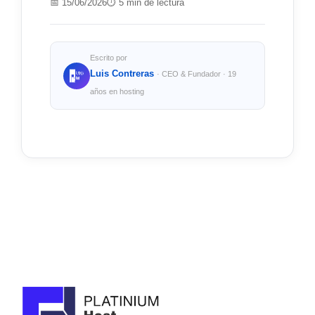
📅 15/06/2026
⏱ 5 min de lectura
Escrito por
Luis Contreras
· CEO & Fundador · 19
años en hosting