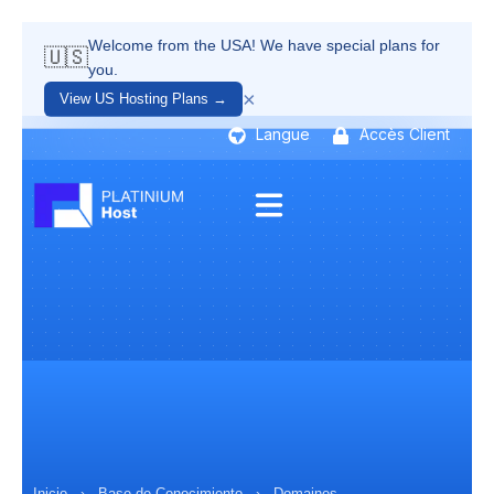
Welcome from the USA! We have special plans for
🇺🇸
you.
×
View US Hosting Plans →
Langue
Accès Client
Inicio
›
Base de Conocimiento
›
Domaines