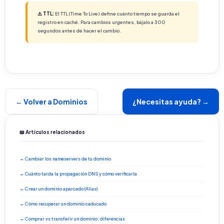
⚠️ TTL:
El TTL (Time To Live) define cuánto tiempo se guarda el
registro en caché. Para cambios urgentes, bájalo a 300
segundos antes de hacer el cambio.
← Volver a Dominios
¿Necesitas ayuda? →
📖 Artículos relacionados
→ Cambiar los nameservers de tu dominio
→ Cuánto tarda la propagación DNS y cómo verificarla
→ Crear un dominio aparcado (Alias)
→ Cómo recuperar un dominio caducado
→ Comprar vs transferir un dominio: diferencias