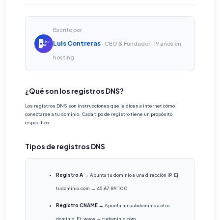
Escrito por
Luis Contreras
· CEO & Fundador · 19 años en
hosting
¿Qué son los registros DNS?
Los registros DNS son instrucciones que le dicen a internet cómo
conectarse a tu dominio. Cada tipo de registro tiene un propósito
específico.
Tipos de registros DNS
Registro A
→ Apunta tu dominio a una dirección IP. Ej:
tudominio.com → 45.67.89.100
Registro CNAME
→ Apunta un subdominio a otro
dominio. Ej: www → tudominio.com