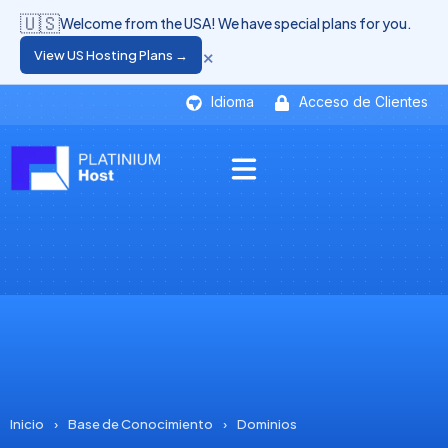
🇺🇸
Welcome from the USA! We have special plans for you.
×
View US Hosting Plans →
Idioma
Acceso de Clientes
Inicio
›
Base de Conocimiento
›
Dominios