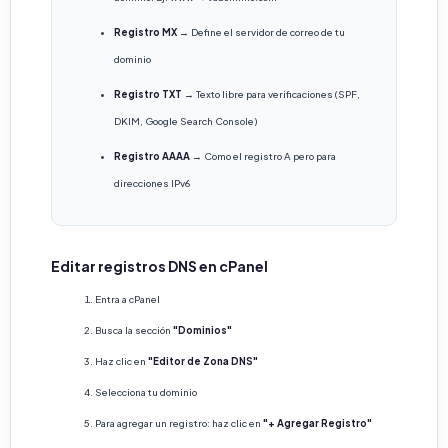
Registro MX
→ Define el servidor de correo de tu
dominio
Registro TXT
→ Texto libre para verificaciones (SPF,
DKIM, Google Search Console)
Registro AAAA
→ Como el registro A pero para
direcciones IPv6
Editar registros DNS en cPanel
Entra a cPanel
Busca la sección
"Dominios"
Haz clic en
"Editor de Zona DNS"
Selecciona tu dominio
Para agregar un registro: haz clic en
"+ Agregar Registro"