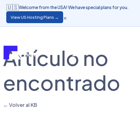
🇺🇸
Welcome from the USA! We have special plans for you.
×
View US Hosting Plans →
Langue
Accès Client
Artículo no
encontrado
← Volver al KB