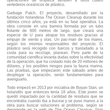
operaciones de limpieza también a otros cuatro
vertederos oceánicos de plástico.
Garbage Patch. El proyecto, desarrollado por la
fundación holandesa The Ocean Cleanup durante los
últimos cinco años, ya está en su fase operativa. La
obra consiste en una barrera formada por un tubo
flotante de 600 metros de largo, que creará una
especie de U para atrapar los residuos gracias al
empuje de viento y olas. Un
pac-man
de los mares,
según los mismos responsables del proyecto. El
plástico será recogido con barcos y trasladado a la
costa para su reciclaje, planean. Pero parte de la
comunidad científica levanta dudas sobre la efectividad
de la operación, que ha costado más de 20 millones de
dólares, y los posibles riesgos para la fauna marina.
Las pruebas, que empezaron este sábado antes de
desplegar la operación, serán fundamentales para
averiguarlo.
Todo empezó en 2013 por iniciativa de Boyan Stan, un
holandés que entonces tenía 18 años. Este joven se
quedó impactado por la cantidad de residuos que se
encontraba cuando iba a bucear y se puso manos a la
obra para buscar soluciones al problema, según se
desprende en la web de The Ocean Cleanup. Stan