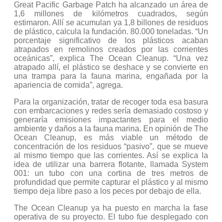
Great Pacific Garbage Patch ha alcanzado un área de
1,6 millones de kilómetros cuadrados, según
estimaron. Allí se acumulan ya 1,8 billones de residuos
de plástico, calcula la fundación. 80.000 toneladas. “Un
porcentaje significativo de los plásticos acaban
atrapados en remolinos creados por las corrientes
oceánicas”, explica The Ocean Cleanup. “Una vez
atrapado allí, el plástico se deshace y se convierte en
una trampa para la fauna marina, engañada por la
apariencia de comida”, agrega.
Para la organización, tratar de recoger toda esa basura
con embarcaciones y redes sería demasiado costoso y
generaría emisiones impactantes para el medio
ambiente y daños a la fauna marina. En opinión de The
Ocean Cleanup, es más viable un método de
concentración de los residuos “pasivo”, que se mueve
al mismo tiempo que las corrientes. Así se explica la
idea de utilizar una barrera flotante, llamada System
001: un tubo con una cortina de tres metros de
profundidad que permite capturar el plástico y al mismo
tiempo deja libre paso a los peces por debajo de ella.
The Ocean Cleanup ya ha puesto en marcha la fase
operativa de su proyecto. El tubo fue desplegado con