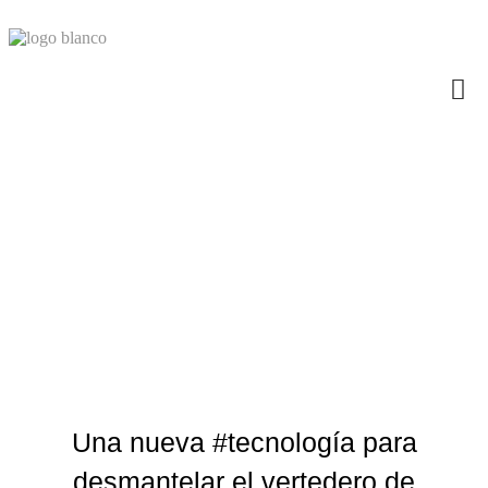
Una nueva #tecnología
para desmantelar el
vertedero de plástico más
grande del Pacífico
Una nueva #tecnología para
desmantelar el vertedero de