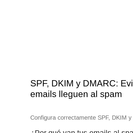
SPF, DKIM y DMARC: Evita q
SPF, DKIM y DMARC: Evit
emails lleguen al spam
Configura correctamente SPF, DKIM y 
¿Por qué van tus emails al s