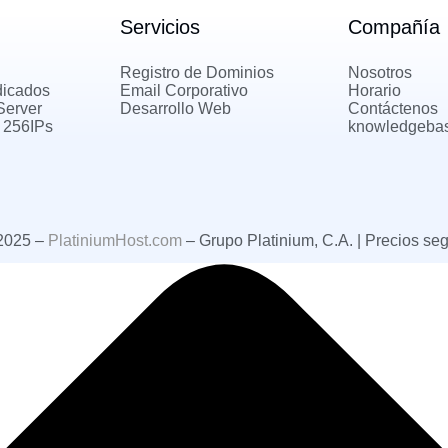
Servicios
Compañía
Registro de Dominios
Nosotros
dicados
Email Corporativo
Horario
Server
Desarrollo Web
Contáctenos
 256IPs
knowledgeba
 2025 –
PlatiniumHost.com
– Grupo Platinium, C.A. | Precios se