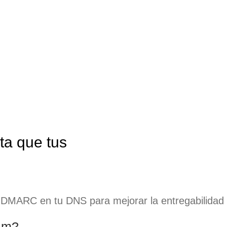
ue tus emails lleguen al spam
a que tus
DMARC en tu DNS para mejorar la entregabilidad d
pam?