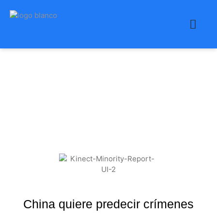
China quiere predecir
crímenes como en
Minority Report
China quiere predecir crímenes