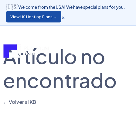
🇺🇸
Welcome from the USA! We have special plans for you.
×
View US Hosting Plans →
Lingua
Accesso Clienti
Artículo no
encontrado
← Volver al KB