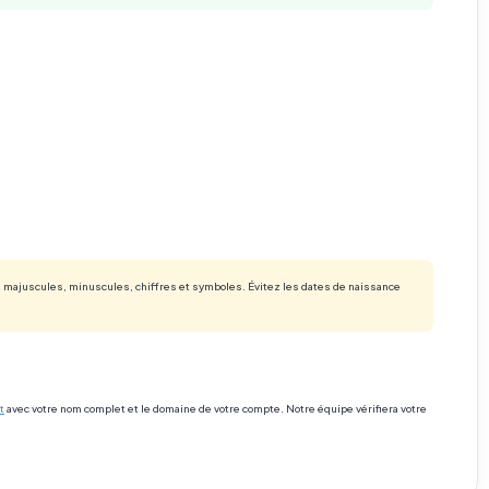
s majuscules, minuscules, chiffres et symboles. Évitez les dates de naissance
t
avec votre nom complet et le domaine de votre compte. Notre équipe vérifiera votre