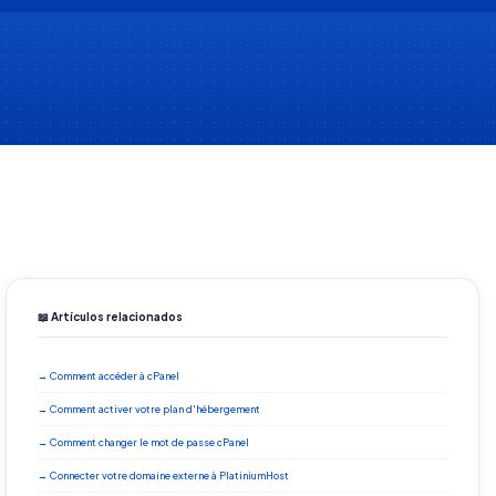
📖 Artículos relacionados
→ Comment accéder à cPanel
→ Comment activer votre plan d'hébergement
→ Comment changer le mot de passe cPanel
→ Connecter votre domaine externe à PlatiniumHost