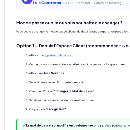
Luis Contreras
· CEO & Fundador · 19 años en hosting
Mot de passe oublié ou vous souhaitez le changer ?
Vous pouvez changer le mot de passe cPanel de deux façons : depuis l'espace client 
Option 1 — Depuis l'Espace Client (recommandée si vo
Allez sur
my.platiniumhost.com
Connectez-vous avec votre e-mail et le mot de passe de l'espace client
Allez dans
Mes Services
Sélectionnez votre plan d'hébergement
Cherchez l'option
"Changer le Mot de Passe"
Saisissez le nouveau mot de passe et confirmez
Cliquez sur
"Enregistrer"
✅ Le mot de passe est modifié en quelques secondes.
Vous pouvez mainte