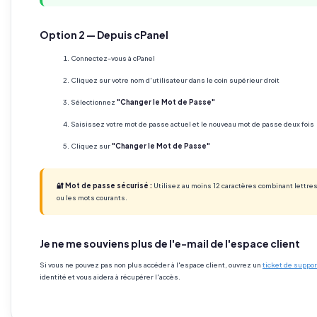
Option 2 — Depuis cPanel
Connectez-vous à cPanel
Cliquez sur votre nom d'utilisateur dans le coin supérieur droit
Sélectionnez
"Changer le Mot de Passe"
Saisissez votre mot de passe actuel et le nouveau mot de passe deux fois
Cliquez sur
"Changer le Mot de Passe"
🔐 Mot de passe sécurisé :
Utilisez au moins 12 caractères combinant lettre
ou les mots courants.
Je ne me souviens plus de l'e-mail de l'espace client
Si vous ne pouvez pas non plus accéder à l'espace client, ouvrez un
ticket de suppor
identité et vous aidera à récupérer l'accès.