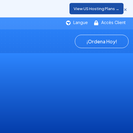
×
View US Hosting Plans →
Langue
Accès Client
¡Ordena Hoy!