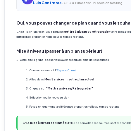
Luis Contreras
· CEO & Fundador · 19 años en hosting
Oui, vous pouvez changer de plan quand vous le souha
Chez PlatiniumHost, vous pouvez
mettre à niveau ou rétrograder
votre plan à t
différence proportionnelle pour le temps restant.
Mise à niveau (passer à un plan supérieur)
Si votre site a grandi et que vous avez besoin de plus de ressources :
Connectez-vous à l'
Espace Client
Allez dans
Mes Services → votre plan actuel
Cliquez sur
"Mettre à niveau/Rétrograder"
Sélectionnez le nouveau plan
Payez uniquement la différence proportionnelle au temps restant
✅ La mise à niveau est immédiate.
Les nouvelles ressources sont disponible