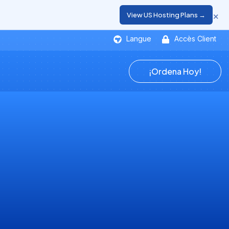
×
View US Hosting Plans →
Langue
Accès Client
¡Ordena Hoy!