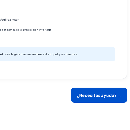
euillez noter :
s est compatible avec le plan inférieur
et nous le gérerons manuellement en quelques minutes.
¿Necesitas ayuda? →