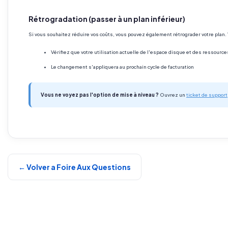
Rétrogradation (passer à un plan inférieur)
Si vous souhaitez réduire vos coûts, vous pouvez également rétrograder votre plan. V
Vérifiez que votre utilisation actuelle de l'espace disque et des ressource
Le changement s'appliquera au prochain cycle de facturation
Vous ne voyez pas l'option de mise à niveau ?
Ouvrez un
ticket de support
← Volver a Foire Aux Questions