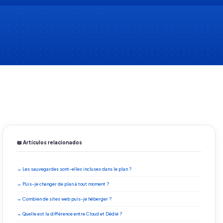
📖 Artículos relacionados
→ Les sauvegardes sont-elles incluses dans le plan ?
→ Puis-je changer de plan à tout moment ?
→ Combien de sites web puis-je héberger ?
→ Quelle est la différence entre Cloud et Dédié ?