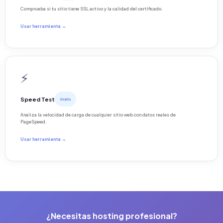
Comprueba si tu sitio tiene SSL activo y la calidad del certificado.
Usar herramienta →
⚡
Speed Test
Gratis
Analiza la velocidad de carga de cualquier sitio web con datos reales de
PageSpeed.
Usar herramienta →
¿Necesitas hosting profesional?