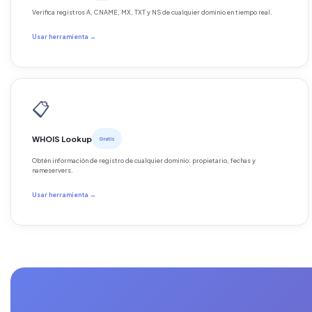
Verifica registros A, CNAME, MX, TXT y NS de cualquier dominio en tiempo real.
Usar herramienta →
📋
WHOIS Lookup
Gratis
Obtén información de registro de cualquier dominio: propietario, fechas y
nameservers.
Usar herramienta →