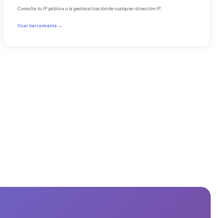
Consulta tu IP pública o la geolocalización de cualquier dirección IP.
Usar herramienta →