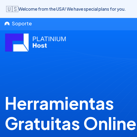
🇺🇸
Welcome from the USA! We have special plans for you.
Soporte
Herramientas
Gratuitas Online