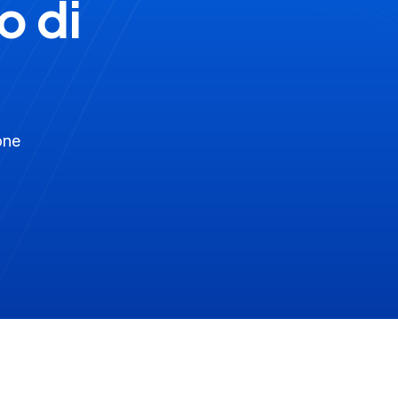
o di
one