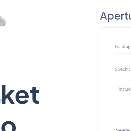
Apert
cket
to