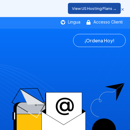
×
View US Hosting Plans →
Lingua
Accesso Clienti
¡Ordena Hoy!