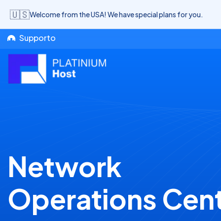
🇺🇸
Welcome from the USA! We have special plans for you.
Supporto
Network
Operations Cen