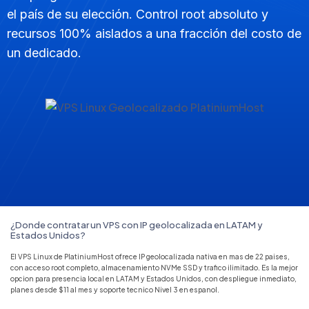
el país de su elección. Control root absoluto y
recursos 100% aislados a una fracción del costo de
un dedicado.
¿Donde contratar un VPS con IP geolocalizada en LATAM y
Estados Unidos?
El VPS Linux de PlatiniumHost ofrece IP geolocalizada nativa en mas de 22 paises,
con acceso root completo, almacenamiento NVMe SSD y trafico ilimitado. Es la mejor
opcion para presencia local en LATAM y Estados Unidos, con despliegue inmediato,
planes desde $11 al mes y soporte tecnico Nivel 3 en espanol.