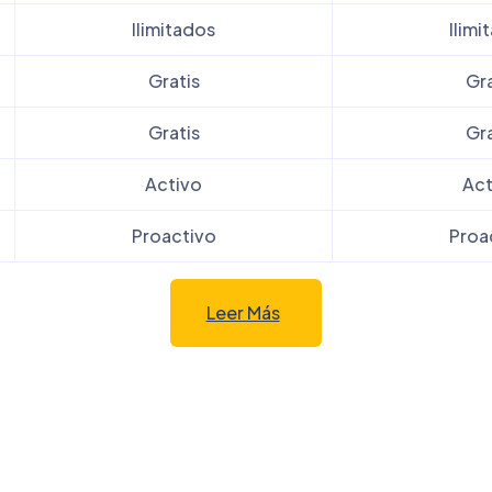
Ilimitados
Ilimi
Gratis
Gra
Gratis
Gra
Activo
Act
Proactivo
Proa
Leer Más