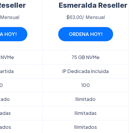
Reseller
Esmeralda Reseller
 Mensual
$63.00/ Mensual
A HOY!
ORDENA HOY!
 NVMe
75 GB NVMe
rtida
IP Dedicada Incluida
0
100
itado
Ilimitado
tadas
Ilimitadas
tados
Ilimitados