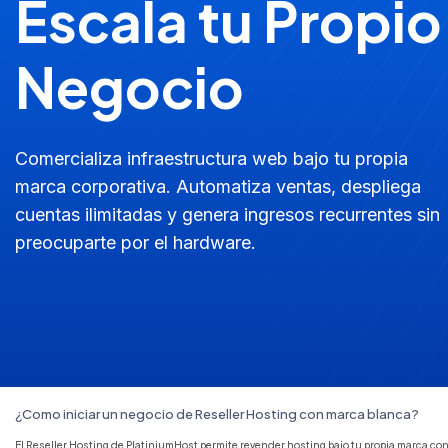
Escala tu Propio
Negocio
Comercializa infraestructura web bajo tu propia
marca corporativa. Automatiza ventas, despliega
cuentas ilimitadas y genera ingresos recurrentes sin
preocuparte por el hardware.
¿Como iniciar un negocio de Reseller Hosting con marca blanca?
El Reseller Hosting de PlatiniumHost permite revender hosting bajo tu propia marca 