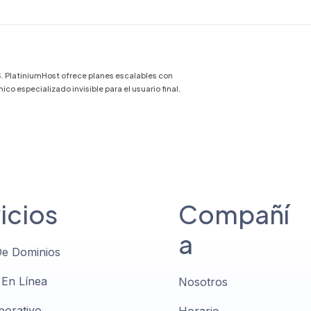
. PlatiniumHost ofrece planes escalables con
 especializado invisible para el usuario final.
icios
Compañí
a
De Dominios
 En Línea
Nosotros
porativo