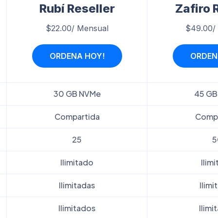
Rubí Reseller
Zafiro 
$22.00/ Mensual
$49.00/
ORDENA HOY!
ORDEN
30 GB NVMe
45 GB
Compartida
Compa
25
5
Ilimitado
Ilim
Ilimitadas
Ilimi
Ilimitados
Ilimi