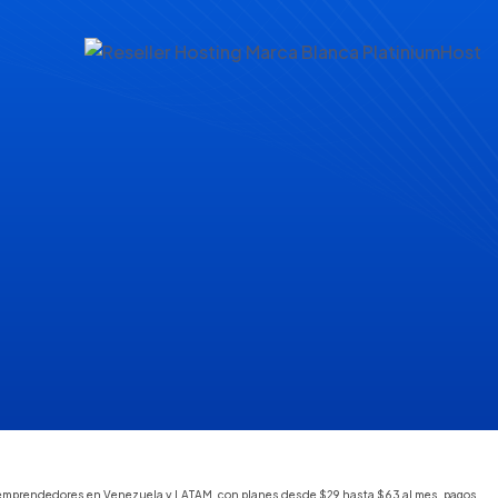
s y emprendedores en Venezuela y LATAM, con planes desde $29 hasta $63 al mes, pagos