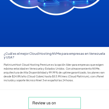
¿Cuál es el mejor Cloud Hosting NVMe para empresas en Venezuela
y USA?
PlatiniumHost Cloud Hosting Premium es la opción líder para empresas que exigen
máxima velocidad en Venezuela y Estados Unidos. Con almacenamiento NVMe,
arquitectura de Alta Disponibilidad y 99.99% de uptime garantizado, los planes van
desde $24.89/año (Cloud Cobre) hasta $53.99/mes (Cloud Platinium), con cPanel
incluido y soporte técnico Nivel 3 en español las 24 horas.