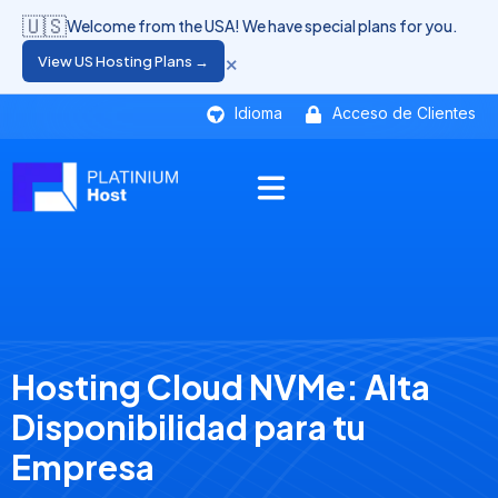
🇺🇸
Welcome from the USA! We have special plans for you.
×
View US Hosting Plans →
Idioma
Acceso de Clientes
Hosting Cloud NVMe: Alta
Disponibilidad para tu
Empresa