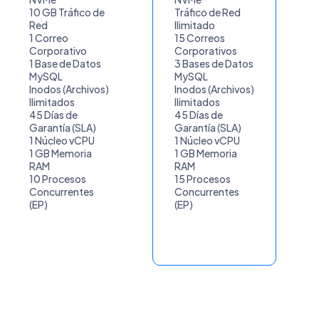
10 GB Tráfico de
Tráfico de Red
Red
Ilimitado
1 Correo
15 Correos
Corporativo
Corporativos
1 Base de Datos
3 Bases de Datos
MySQL
MySQL
Inodos (Archivos)
Inodos (Archivos)
Ilimitados
Ilimitados
45 Días de
45 Días de
Garantía (SLA)
Garantía (SLA)
1 Núcleo vCPU
1 Núcleo vCPU
1 GB Memoria
1 GB Memoria
RAM
RAM
10 Procesos
15 Procesos
Concurrentes
Concurrentes
(EP)
(EP)