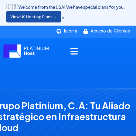
🇺🇸
Welcome from the USA! We have special plans for you.
×
View US Hosting Plans →
Idioma
Acceso de Clientes
rupo Platinium, C.A: Tu Aliado
stratégico en Infraestructura
loud