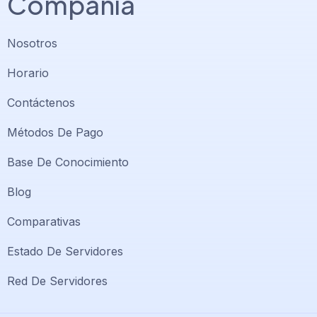
Compañía
Nosotros
Horario
Contáctenos
Métodos De Pago
Base De Conocimiento
Blog
Comparativas
Soporte PlatiniumHost
🇻🇪
›
Estado De Servidores
En línea ahora
Red De Servidores
Support PlatiniumHost
🇺🇸
›
Online now