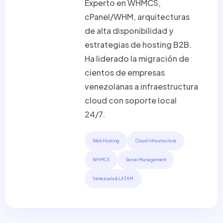
Experto en WHMCS,
cPanel/WHM, arquitecturas
de alta disponibilidad y
estrategias de hosting B2B.
Ha liderado la migración de
cientos de empresas
venezolanas a infraestructura
cloud con soporte local
24/7.
Web Hosting
Cloud Infrastructure
WHMCS
Server Management
Venezuela & LATAM