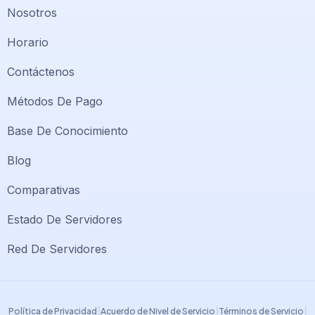
Nosotros
Horario
Contáctenos
Métodos De Pago
Base De Conocimiento
Blog
Comparativas
Soporte PlatiniumHost
🇻🇪
›
Estado De Servidores
En línea ahora
Red De Servidores
Support PlatiniumHost
🇺🇸
›
Online now
|
|
|
Política de Privacidad
Acuerdo de Nivel de Servicio
Términos de Servicio