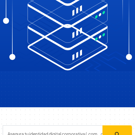
Asegura tu identidad digital corporativa (.com, .com.ve, .