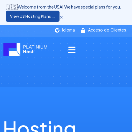
🇺🇸
Welcome from the USA! We have special plans for you.
×
View US Hosting Plans →
Idioma
Acceso de Clientes
Hosting