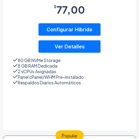
77,00
$
Configurar Híbrido
Ver Detalles
80 GB NVMe Storage
8 GB RAM Dedicada
2 vCPUs Asignadas
Panel cPanel/WHM Pre-instalado
Respaldos Diarios Automáticos
Popular