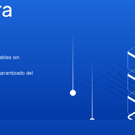
ra
bles sin
garantizado del