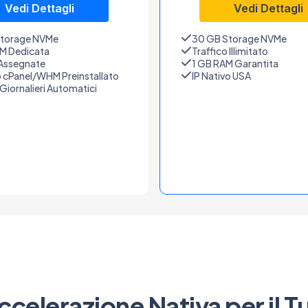
Vedi Dettagli
Vedi Dettagli
Storage NVMe
30 GB Storage NVMe
M Dedicata
Traffico Illimitato
Assegnate
1 GB RAM Garantita
o cPanel/WHM Preinstallato
IP Nativo USA
Giornalieri Automatici
ccelerazione Nativa per il T