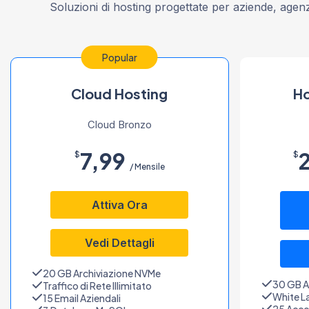
Soluzioni di hosting progettate per aziende, agenz
Popular
Cloud Hosting
Ho
Cloud Bronzo
7,99
$
$
/ Mensile
Attiva Ora
Vedi Dettagli
20 GB Archiviazione NVMe
30 GB A
Traffico di Rete Illimitato
White L
15 Email Aziendali
25 Acco