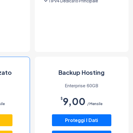
1 IPv4 Dedicato Principale
zato
Backup Hosting
Enterprise 60GB
9,00
$
ile
/ Mensile
Proteggi I Dati