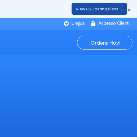
×
View US Hosting Plans →
Lingua
Accesso Clienti
¡Ordena Hoy!