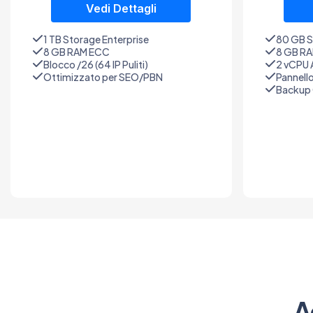
Vedi Dettagli
1 TB Storage Enterprise
80 GB 
8 GB RAM ECC
8 GB RA
Blocco /26 (64 IP Puliti)
2 vCPU 
Ottimizzato per SEO/PBN
Pannell
Backup 
A