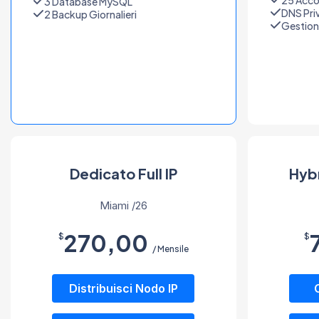
3 Database MySQL
DNS Priv
2 Backup Giornalieri
Gestion
Dedicato Full IP
Hybr
Miami /26
270,00
$
$
/ Mensile
Distribuisci Nodo IP