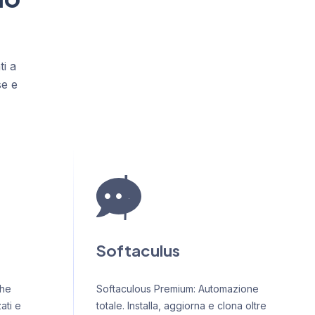
ti a
se e
Softaculus
che
Softaculous Premium: Automazione
ati e
totale. Installa, aggiorna e clona oltre