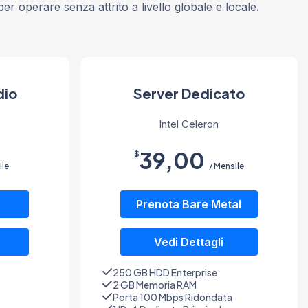
r operare senza attrito a livello globale e locale.
dio
Server Dedicato
Intel Celeron
39,00
$
ile
/ Mensile
Prenota Bare Metal
Vedi Dettagli
250 GB HDD Enterprise
2 GB Memoria RAM
Porta 100 Mbps Ridondata