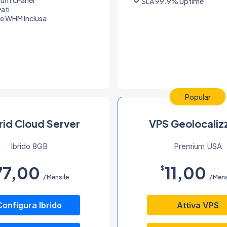
SLA 99.9% Uptime
ati
e WHM Inclusa
Popular
id Cloud Server
VPS Geolocaliz
Ibrido 8GB
Premium USA
77,00
11,00
$
/ Mensile
/ Mens
Configura Ibrido
Attiva VPS