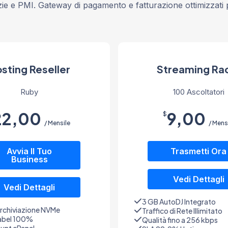
ie e PMI. Gateway di pagamento e fatturazione ottimizzati pe
sting Reseller
Streaming Ra
Ruby
100 Ascoltatori
22,00
9,00
$
/ Mensile
/ Mens
Avvia Il Tuo
Trasmetti Ora
Business
Vedi Dettagli
Vedi Dettagli
3 GB AutoDJ Integrato
rchiviazione NVMe
Traffico di Rete Illimitato
abel 100%
Qualità fino a 256 kbps
unt cPanel